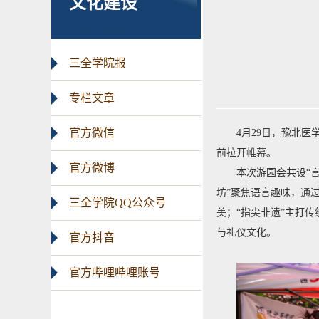
文化建设
三全学院报
专栏文章
官方微信
4月29日，豫北
前拉开帷幕。
官方微博
本次游园会共设“
坊”聚焦语言趣味，通
三全学院QQ公众号
美；“指尖非遗”主打
与礼仪文化。
官方抖音
官方哔哩哔哩账号