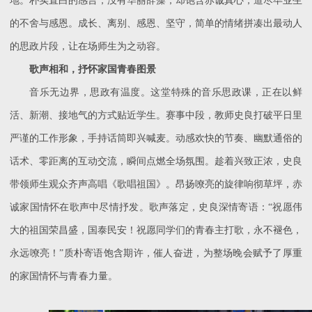
地。朴实直白的感言，没有华丽辞藻，却饱含赤诚真心，道尽毕业生
的不舍与感恩。成长、离别、感恩、坚守，简单的情绪拼凑出最动人
的思政片段，让在场师生为之动容。
歌声相和，抒怀家国青春图景
音乐无边界，思政有温度。这堂特殊的音乐思政课，正在以鲜
活、新潮、接地气的方式贴近学生。赛事中段，教师史良打破平日里
严谨的工作形象，手持话筒即兴喊麦。动感欢快的节奏、幽默通俗的
话术、零距离的互动交流，瞬间点燃全场氛围。趁着兴致正浓，史良
带领师生观众齐声高唱《歌唱祖国》。昂扬嘹亮的旋律响彻草坪，赤
诚家国情怀在歌声中尽情抒发。歌声落定，史良深情寄语：
“祝愿伟
大的祖国荣昌盛，国泰民安！祝愿同学们的青春主打歌，永不褪色，
永远嘹亮！”质朴寄语饱含期许，催人奋进，为整场晚会赋予了厚重
的家国情怀与青春力量。