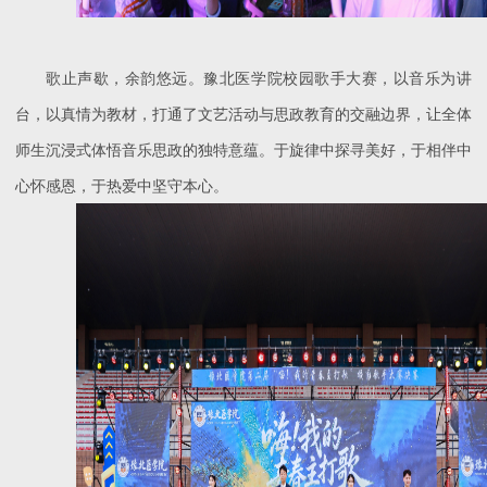
歌止声歇，余韵悠远。豫北医学院校园歌手大赛，以音乐为讲
台，以真情为教材，打通了文艺活动与思政教育的交融边界，让全体
师生沉浸式体悟音乐思政的独特意蕴。于旋律中探寻美好，于相伴中
心怀感恩，于热爱中坚守本心。