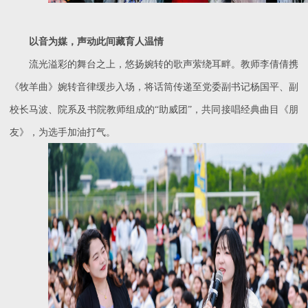
以音为媒，声动此间藏育人温情
流光溢彩的舞台之上，悠扬婉转的歌声萦绕耳畔。教师李倩倩携
《牧羊曲》婉转音律缓步入场，将话筒传递至党委副书记杨国平、副
校长马波、院系及书院教师组成的
“助威团”，共同接唱经典曲目《朋
友》，为选手加油打气。