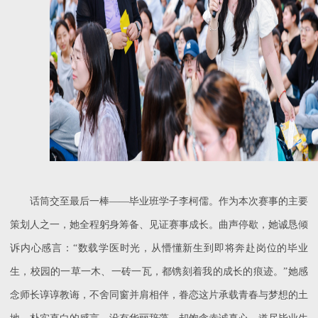
话筒交至最后一棒
——毕业班学子李柯儒。作为本次赛事的主要
策划人之一，她全程躬身筹备、见证赛事成长。曲声停歇，她诚恳倾
诉内心感言：“数载学医时光，从懵懂新生到即将奔赴岗位的毕业
生，校园的一草一木、一砖一瓦，都镌刻着我的成长的痕迹。”她感
念师长谆谆教诲，不舍同窗并肩相伴，眷恋这片承载青春与梦想的土