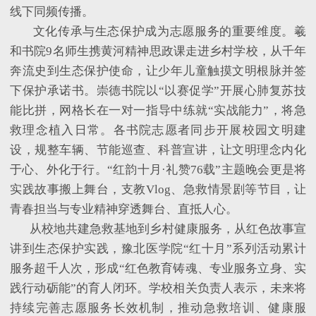
线下同频传播。
文化传承与生态保护成为志愿服务的重要维度。羲
和书院
9名师生携黄河精神思政课走进乡村学校，从千年
奔流史到生态保护使命，让少年儿童触摸文明根脉并签
下保护承诺书。崇德书院以“以赛促学”开展心肺复苏技
能比拼，网格长在一对一指导中练就“实战能力”，将急
救理念植入日常。各书院志愿者同步开展校园文明建
设，规整车辆、节能巡查、科普宣讲，让文明理念内化
于心、外化于行。“红韵十月·礼赞76载”主题晚会更是将
实践故事搬上舞台，支教Vlog、急救情景剧等节目，让
青春担当与专业精神穿透舞台、直抵人心。
从校地共建急救基地到乡村健康服务，从红色故事宣
讲到生态保护实践，豫北医学院
“红十月”系列活动累计
服务超千人次，形成“红色教育铸魂、专业服务立身、实
践行动砺能”的育人闭环。学校相关负责人表示，未来将
持续完善志愿服务长效机制，推动急救培训、健康服