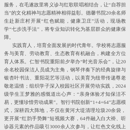
服务，在毛遂故里将义诊与红歌联唱相结合，让“自荐担
当”的文化精神与志愿精神相得益彰。德馨书院20余名师
生赴新庄村开展“红色赋能，健康卫庄”活动，现场教
学“七步洗手法”，将专业知识转化为基层群众的健康保
障。
实践育人，培育全面发展的时代青年。学校将志愿服
务与美育、劳动教育、生态教育有机融合，构建全方位
育人体系。仁智书院重阳前夕举办
“时光音乐会”，让20
余名校园保洁人员成为主角，钢琴伴奏下的经典旋律与
银杏叶书法、重阳花艺等活动，以美育为纽带传递尊老
敬老温情；组织学子深入校园社区开展劳动实践，2024
级学生王梦雅的感慨道出心声：“亲身体验才知保洁不
易，更懂珍惜劳动成果”。智行书院创新“1+4+64”志愿模
式，深耕四大阵地，不仅在黄河大堤清理垃圾20余袋，
更开展“红韵手势舞”短视频大赛，64件融入白大褂、听
诊器元素的作品吸引3000余人次参与，让红色文化线上