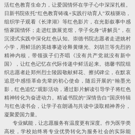
活红色教育生命力，让爱国情怀在学子心中深深扎根。
日新书院依托
“红色教育铸魂+实践行动育人”双核驱动，
组织学子观看《长津湖》等红色影片，在光影叙事中感
悟家国情怀；走进红旗展览馆，学子化身“讲解员”，在
沉浸式实践中深化红色认知。崇德书院志愿者走进姚村
小学，用鲜活的英雄事迹诠释黄继光、刘胡兰等先烈的
精神内核，带领孩子们齐唱《没有共产党就没有新中
国》，让红色记忆在代际传递中鲜活起来。德馨书院组
织志愿者赴郑州烈士陵园敬献鲜花、擦拭碑尘，在默哀
追思中感悟革命先辈的初心使命，随后开展的“翰墨光
影，红色追忆”观影活动，通过影片解读引导学子将红色
精神转化为奋进动力。精诚书院的“深情告白”国庆特辑
与红色读书会，让学子在朗诵与共读中汲取精神养分，
凝聚爱国力量。
专业赋能，让志愿服务有温度更有深度。作为医学类
高校，学校始终将专业优势转化为服务社会的实际能