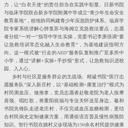
力，让
“白衣天使”的责任担当在实践中彰显。日新书院
与临床学院联合新乡学院附属中学成立“青少年生命安全
教育基地”，校地协同构建青少年应急防护体系。临床学
院专家系统讲解心肺复苏与海姆立克急救法要点，志愿
者分组“一对一”指导中学生实操，党委书记李庚强调“要
让急救培训常态化融入生命教育”，为基地建设指明方
向。这一模式被“行走的AED”服务队复制推广至多所中
小学，通过“讲解+实操+手抄报”形式，让急救知识进校
园、入人心。
乡村与社区是服务群众的主战场。精诚书院
“医疗志
愿服务队”深入新庄村，以“基础检测+康复治疗”模式为
村民测血压、做推拿，党员志愿者赴敬老院为老人按摩
肩颈、唱红歌，将重阳祝福与专业关怀送至身边。羲和
书院先锋队走进老庄村，不仅完成血压血糖检测，更结
合村民病史定制健康方案，用通俗语言普及慢性病预防
知识。智行书院在姚村义诊现场为150余名村民提供健康